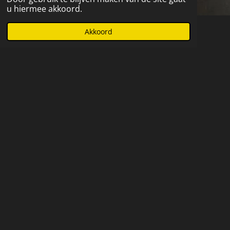
u hiermee akkoord.
Akkoord
Iedere les is weer een uitdagend thema zodat de lessen
nooit saai zijn. Al heb je nog nooit schmink aangeraakt,
na 1 avond denk jij "wow, kan ik dit al"
Thema's variëren van de basis tot halloween tot festival
tot cirque du soleil. Skulls komen zeker aan bod en niet
te vergeten de prachtige rozen met de "one-stroke"
techniek